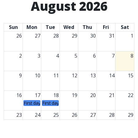
August 2026
Sun
Mon
Tue
Wed
Thu
Fri
Sat
26
27
28
29
30
31
1
2
3
4
5
6
7
8
9
10
11
12
13
14
15
16
17
18
19
20
21
22
First day of School; Students remain on home campuses
First day of instruction at iCSI
23
24
25
26
27
28
29
30
31
1
2
3
4
5